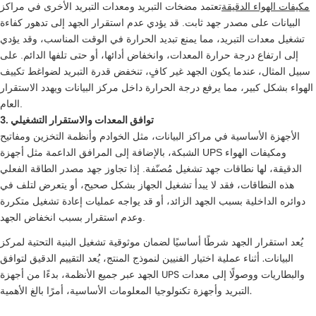
مكيفات الهواء الدقيقة
تعتمد مضخات التبريد ومعدات التبريد الأخرى في مراكز
البيانات على مصدر جهد ثابت. قد يؤدي عدم استقرار الجهد إلى تدهور كفاءة
تشغيل معدات التبريد، مما يمنع تبديد الحرارة في الوقت المناسب، وقد يؤدي
إلى ارتفاع درجة حرارة المعدات، وانخفاض أدائها، أو حتى تلفها الدائم. على
سبيل المثال، عندما يكون الجهد غير كافٍ، تنخفض قدرة التبريد لضواغط تكييف
الهواء بشكل كبير، مما يرفع درجة الحرارة داخل مركز البيانات ويهدد الاستقرار
العام.
3. توافق المعدات والاستقرار التشغيلي
الأجهزة الأساسية في مراكز البيانات، مثل الخوادم وأنظمة التخزين ومفاتيح
الشبكة، بالإضافة إلى المرافق الداعمة مثل أجهزة UPS ومكيفات الهواء
الدقيقة، لها نطاقات جهد تشغيل مُصنّفة. إذا تجاوز جهد مصدر الطاقة الفعلي
هذه النطاقات، فقد لا يبدأ تشغيل الجهاز بشكل صحيح، أو يتعرض لتلف في
دوائره الداخلية بسبب الجهد الزائد، أو قد يواجه عمليات إعادة تشغيل متكررة
وعدم استقرار بسبب انخفاض الجهد.
يُعد استقرار الجهد شرطًا أساسيًا لضمان موثوقية تشغيل البنية التحتية لمركز
البيانات. أثناء عملية اختيار الفنيين لنموذج المنتج، يُعد التقييم الدقيق لتوافق
الجهد عبر جميع الأنظمة، بدءًا من أجهزة UPS والبطاريات ووصولًا إلى معدات
التبريد وأجهزة تكنولوجيا المعلومات الأساسية، أمرًا بالغ الأهمية.