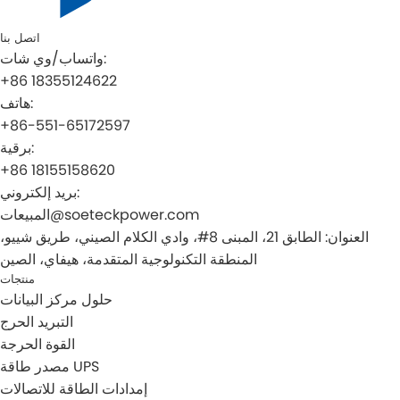
اتصل بنا
واتساب/وي شات:
+86 18355124622
هاتف:
+86-551-65172597
برقية:
+86 18155158620
بريد إلكتروني:
المبيعات@soeteckpower.com
العنوان: الطابق 21، المبنى 8#، وادي الكلام الصيني، طريق شييو،
المنطقة التكنولوجية المتقدمة، هيفاي، الصين
منتجات
حلول مركز البيانات
التبريد الحرج
القوة الحرجة
مصدر طاقة UPS
إمدادات الطاقة للاتصالات