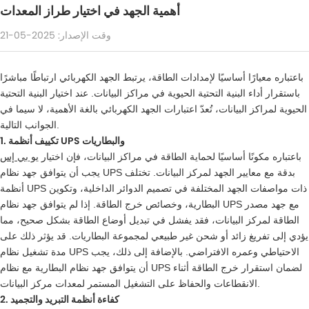
أهمية الجهد في اختيار طراز المعدات
وقت الإصدار: 2025-05-21
باعتباره معيارًا أساسيًا لإمدادات الطاقة، يرتبط الجهد الكهربائي ارتباطًا مباشرًا
باستقرار أداء البنية التحتية الحيوية في مراكز البيانات. عند اختيار البنية التحتية
الحيوية لمراكز البيانات، تُعدّ اعتبارات الجهد الكهربائي بالغة الأهمية، لا سيما في
الجوانب التالية.
1. تكييف أنظمة UPS والبطاريات
باعتباره مكونًا أساسيًا لحماية الطاقة في مراكز البيانات، فإن اختيار
يو بي إس
يجب أن يتوافق جهد نظام UPS بدقة مع معايير الجهد لمركز البيانات. تختلف
أنظمة UPS ذات مواصفات الجهد المختلفة في تصميم الدوائر الداخلية، وتكوين
البطارية، وخصائص خرج الطاقة. إذا لم يتوافق جهد نظام UPS مع جهد مصدر
الطاقة لمركز البيانات، فقد يفشل في تبديل أوضاع الطاقة بشكل صحيح، مما
يؤدي إلى تفريغ زائد أو شحن غير طبيعي لمجموعة البطاريات. قد يؤثر ذلك على
مدة تشغيل نظام UPS الاحتياطي وعمره الافتراضي. بالإضافة إلى ذلك، يجب
أن يتوافق جهد نظام البطارية مع نظام UPS لضمان استقرار خرج الطاقة أثناء
الانقطاعات والحفاظ على التشغيل المستمر لمعدات مركز البيانات.
2. كفاءة أنظمة التبريد والتجميد