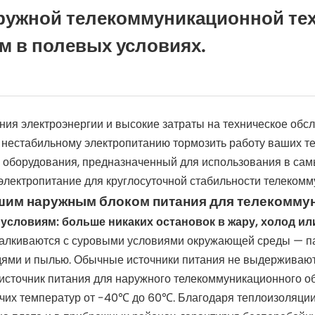
ружной телекоммуникационной те
м в полевых условиях.
ия электроэнергии и высокие затраты на техническое обс
ь нестабильному электропитанию тормозить работу ваших 
 оборудования, предназначенный для использования в сам
лектропитание для круглосуточной стабильности телекомм
им наружным блоком питания для телекомму
словиям: больше никаких остановок в жару, холод ил
алкиваются с суровыми условиями окружающей среды — п
ми и пылью. Обычные источники питания не выдерживают 
 источник питания для наружного телекоммуникационного 
очих температур от -40℃ до 60℃. Благодаря теплоизоляци