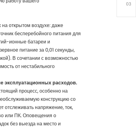
обр
ую работу вашего
эфф
03
дан
реш
по
хра
на открытом воздухе: даже
эне
точник бесперебойного питания для
тий-ионные батареи и
ервное питание за 0,01 секунды,
кой). В сочетании с возможностью
имость от нестабильного
ие эксплуатационных расходов.
стоящий процесс, особенно на
необслуживаемую конструкцию со
ет отслеживать напряжение, ток,
во или ПК. Оповещения о
док без выезда на место и