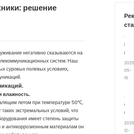
хники: решение
Ре
ста
Пол
рук
луживание негативно сказываются на
по
телекоммуникационных систем. Наш
202
сер
ых суровых полевых условиях,
05-
стой
уникаций.
19
фун
никаций.
ста
и влажность.
и
алящим летом при температуре 50℃,
реш
Сол
таких экстремальных условий, что
по
пане
оборудования имеет степень защиты
упр
кра
202
и и антикоррозионным материалам он
цен
кам
12-