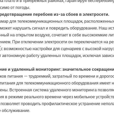
 на плато и в прибрежных районах, гарантируя бесперебойн
симо от погоды.
редотвращение перебоев из-за сбоев в электросети.
шмар для телекоммуникационных площадок, расположенных 
может нарушить сигнал и повредить оборудование. Наш ис
ый на открытом воздухе, сочетает в себе высокоемкие ли
ием. При отключении электросети он переключается на рез
с возможностью настройки для сценариев с высокой нагруз
ет автономную работу удаленных площадок, исключая завис
ание и удаленный мониторинг: значительное сокращен
ов питания — трудоемкий, затратный по времени и дорого
 питания для телекоммуникационного оборудования имеет 
амены. Встроенная система удаленного мониторинга позволя
ия в режиме реального времени через мобильное устройст
 позволяет проводить профилактическое устранение непола
е обслуживание.